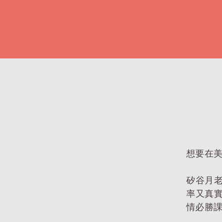
想要在美
矽谷月
率又真
情必勝