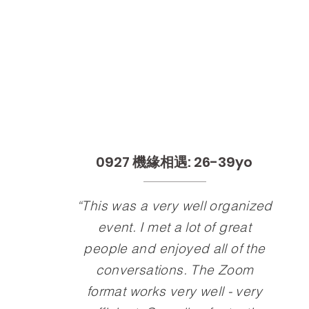
0927
機緣相遇
: 26-39yo
“This was a very well organized
event. I met a lot of great
people and enjoyed all of the
conversations. The Zoom
format works very well - very